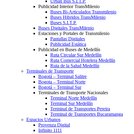
Urban Bus S.I.T.P.
Publicidad Interior TransMilenio
Buses Bi-Articulados Transmilenio
Buses Hibridos TransMilenio
Buses S.I.T.P.
Buses Digitales TransMilenio
Estaciones y Portales de Transmilenio
Pantallas Digitales
Publicidad Estática
Publicidad en Buses de Medellín
Ruta Circular Sur Medellín
Ruta Comercial Hotelera Medellín
Ruta de la Salud Medellín
Terminales de Transporte
Bogotá – Terminal Salitre
Bogota – Terminal Norte
Bogotá – Terminal Sur
Terminales de Transporte Nacionales
Terminal Norte Medellín
Terminal Sur Medellín
Terminal de Transportes Pereira
Terminal de Transportes Bucaramanga
Espacios Urbanos
Provenza Digital
Infinito 1111