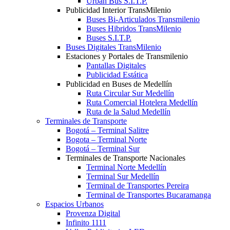
Urban Bus S.I.T.P.
Publicidad Interior TransMilenio
Buses Bi-Articulados Transmilenio
Buses Hibridos TransMilenio
Buses S.I.T.P.
Buses Digitales TransMilenio
Estaciones y Portales de Transmilenio
Pantallas Digitales
Publicidad Estática
Publicidad en Buses de Medellín
Ruta Circular Sur Medellín
Ruta Comercial Hotelera Medellín
Ruta de la Salud Medellín
Terminales de Transporte
Bogotá – Terminal Salitre
Bogota – Terminal Norte
Bogotá – Terminal Sur
Terminales de Transporte Nacionales
Terminal Norte Medellín
Terminal Sur Medellín
Terminal de Transportes Pereira
Terminal de Transportes Bucaramanga
Espacios Urbanos
Provenza Digital
Infinito 1111