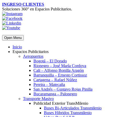
INGRESO CLIENTES
Soluciones 360° en Espacios Publicitarios.
Open Menu
Inicio
Espacios Publicitarios
Aeropuertos
Bogotá – El Dorado
Rionegro – José María Cordova
Cali – Alfonso Bonilla Aragón
Barranquilla – Ernesto Cortissoz
Cartagena – Rafael Núñez
Pereira – Matecaña
San Andrés – Gustavo Rojas Pinilla
Bucaramanga – Palonegro
Transporte Masivo
Publicidad Exterior TransMilenio
Buses Bi-Articulados Transmilenio
Buses Hibridos Transmilenio