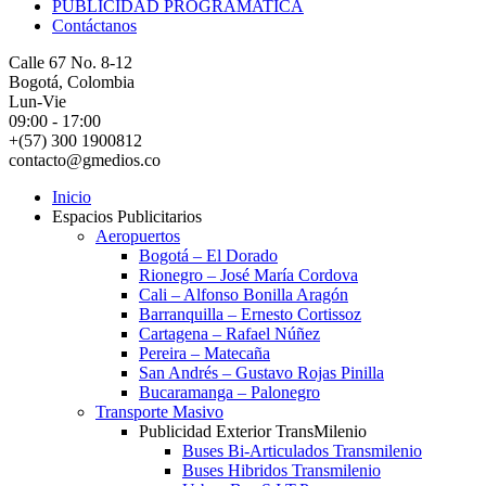
PUBLICIDAD PROGRAMATICA
Contáctanos
Calle 67 No. 8-12
Bogotá, Colombia
Lun-Vie
09:00 - 17:00
+(57) 300 1900812
contacto@gmedios.co
Inicio
Espacios Publicitarios
Aeropuertos
Bogotá – El Dorado
Rionegro – José María Cordova
Cali – Alfonso Bonilla Aragón
Barranquilla – Ernesto Cortissoz
Cartagena – Rafael Núñez
Pereira – Matecaña
San Andrés – Gustavo Rojas Pinilla
Bucaramanga – Palonegro
Transporte Masivo
Publicidad Exterior TransMilenio
Buses Bi-Articulados Transmilenio
Buses Hibridos Transmilenio