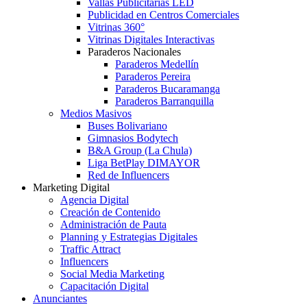
Vallas Publicitarias LED
Publicidad en Centros Comerciales
Vitrinas 360°
Vitrinas Digitales Interactivas
Paraderos Nacionales
Paraderos Medellín
Paraderos Pereira
Paraderos Bucaramanga
Paraderos Barranquilla
Medios Masivos
Buses Bolivariano
Gimnasios Bodytech
B&A Group (La Chula)
Liga BetPlay DIMAYOR
Red de Influencers
Marketing Digital
Agencia Digital
Creación de Contenido
Administración de Pauta
Planning y Estrategias Digitales
Traffic Attract
Influencers
Social Media Marketing
Capacitación Digital
Anunciantes