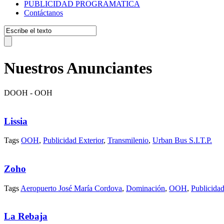
PUBLICIDAD PROGRAMATICA
Contáctanos
Nuestros Anunciantes
DOOH - OOH
Lissia
Tags
OOH
,
Publicidad Exterior
,
Transmilenio
,
Urban Bus S.I.T.P.
Zoho
Tags
Aeropuerto José María Cordova
,
Dominación
,
OOH
,
Publicidad
La Rebaja