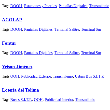
Tags
DOOH
,
Estaciones y Portales
,
Pantallas Digitales
,
Transmilenio
ACOLAP
Tags
DOOH
,
Pantallas Digitales
,
Terminal Salitre
,
Terminal Sur
Fontur
Tags
DOOH
,
Pantallas Digitales
,
Terminal Salitre
,
Terminal Sur
Yeison Jiménez
Tags
OOH
,
Publicidad Exterior
,
Transmilenio
,
Urban Bus S.I.T.P.
Lotería del Tolima
Tags
Buses S.I.T.P.
,
OOH
,
Publicidad Interior
,
Transmilenio