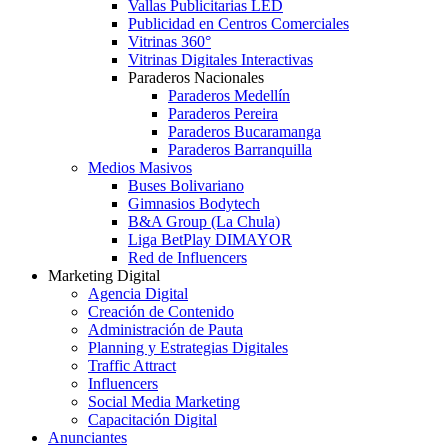
Vallas Publicitarias LED
Publicidad en Centros Comerciales
Vitrinas 360°
Vitrinas Digitales Interactivas
Paraderos Nacionales
Paraderos Medellín
Paraderos Pereira
Paraderos Bucaramanga
Paraderos Barranquilla
Medios Masivos
Buses Bolivariano
Gimnasios Bodytech
B&A Group (La Chula)
Liga BetPlay DIMAYOR
Red de Influencers
Marketing Digital
Agencia Digital
Creación de Contenido
Administración de Pauta
Planning y Estrategias Digitales
Traffic Attract
Influencers
Social Media Marketing
Capacitación Digital
Anunciantes