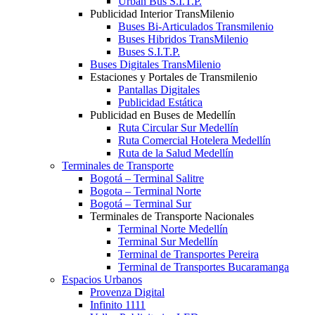
Urban Bus S.I.T.P.
Publicidad Interior TransMilenio
Buses Bi-Articulados Transmilenio
Buses Hibridos TransMilenio
Buses S.I.T.P.
Buses Digitales TransMilenio
Estaciones y Portales de Transmilenio
Pantallas Digitales
Publicidad Estática
Publicidad en Buses de Medellín
Ruta Circular Sur Medellín
Ruta Comercial Hotelera Medellín
Ruta de la Salud Medellín
Terminales de Transporte
Bogotá – Terminal Salitre
Bogota – Terminal Norte
Bogotá – Terminal Sur
Terminales de Transporte Nacionales
Terminal Norte Medellín
Terminal Sur Medellín
Terminal de Transportes Pereira
Terminal de Transportes Bucaramanga
Espacios Urbanos
Provenza Digital
Infinito 1111