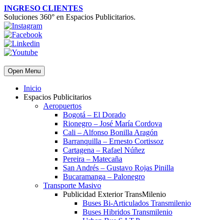
INGRESO CLIENTES
Soluciones 360° en Espacios Publicitarios.
Open Menu
Inicio
Espacios Publicitarios
Aeropuertos
Bogotá – El Dorado
Rionegro – José María Cordova
Cali – Alfonso Bonilla Aragón
Barranquilla – Ernesto Cortissoz
Cartagena – Rafael Núñez
Pereira – Matecaña
San Andrés – Gustavo Rojas Pinilla
Bucaramanga – Palonegro
Transporte Masivo
Publicidad Exterior TransMilenio
Buses Bi-Articulados Transmilenio
Buses Hibridos Transmilenio