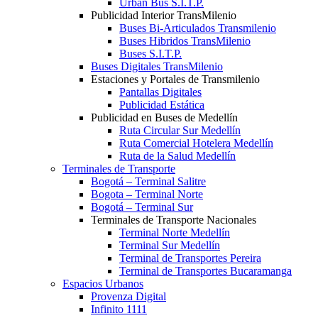
Urban Bus S.I.T.P.
Publicidad Interior TransMilenio
Buses Bi-Articulados Transmilenio
Buses Hibridos TransMilenio
Buses S.I.T.P.
Buses Digitales TransMilenio
Estaciones y Portales de Transmilenio
Pantallas Digitales
Publicidad Estática
Publicidad en Buses de Medellín
Ruta Circular Sur Medellín
Ruta Comercial Hotelera Medellín
Ruta de la Salud Medellín
Terminales de Transporte
Bogotá – Terminal Salitre
Bogota – Terminal Norte
Bogotá – Terminal Sur
Terminales de Transporte Nacionales
Terminal Norte Medellín
Terminal Sur Medellín
Terminal de Transportes Pereira
Terminal de Transportes Bucaramanga
Espacios Urbanos
Provenza Digital
Infinito 1111