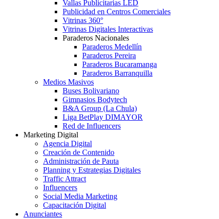
Vallas Publicitarias LED
Publicidad en Centros Comerciales
Vitrinas 360°
Vitrinas Digitales Interactivas
Paraderos Nacionales
Paraderos Medellín
Paraderos Pereira
Paraderos Bucaramanga
Paraderos Barranquilla
Medios Masivos
Buses Bolivariano
Gimnasios Bodytech
B&A Group (La Chula)
Liga BetPlay DIMAYOR
Red de Influencers
Marketing Digital
Agencia Digital
Creación de Contenido
Administración de Pauta
Planning y Estrategias Digitales
Traffic Attract
Influencers
Social Media Marketing
Capacitación Digital
Anunciantes