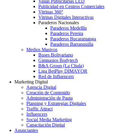
Vallas Publicitarias LED
Publicidad en Centros Comerciales
Vitrinas 360°
Vitrinas Digitales Interactivas
Paraderos Nacionales
Paraderos Medellín
Paraderos Pereira
Paraderos Bucaramanga
Paraderos Barranquilla
Medios Masivos
Buses Bolivariano
Gimnasios Bodytech
B&A Group (La Chula)
Liga BetPlay DIMAYOR
Red de Influencers
Marketing Digital
Agencia Digital
Creación de Contenido
Administración de Pauta
Planning y Estrategias Digitales
Traffic Attract
Influencers
Social Media Marketing
Capacitación Digital
Anunciantes