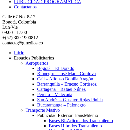
PUBLICIDAD PROGRAMATICA
Contáctanos
Calle 67 No. 8-12
Bogotá, Colombia
Lun-Vie
09:00 - 17:00
+(57) 300 1900812
contacto@gmedios.co
Inicio
Espacios Publicitarios
Aeropuertos
Bogotá – El Dorado
Rionegro – José María Cordova
Cali – Alfonso Bonilla Aragón
Barranquilla – Ernesto Cortissoz
Cartagena – Rafael Núñez
Pereira – Matecaña
San Andrés – Gustavo Rojas Pinilla
Bucaramanga – Palonegro
Transporte Masivo
Publicidad Exterior TransMilenio
Buses Bi-Articulados Transmilenio
Buses Hibridos Transmilenio